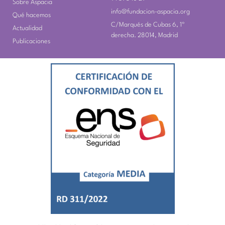
Sobre Aspacia
info@fundacion-aspacia.org
Qué hacemos
C/Marqués de Cubas 6, 1º
Actualidad
derecha. 28014, Madrid
Publicaciones