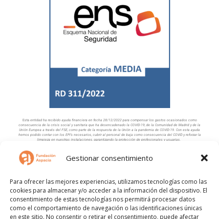
Esta
entidad ha recibido ayuda financiera en fecha 28/12/2022 para compensar los gastos
ocasionados como
consecuencia de la crisis social y sanitaria que ha desencadenado
la COVID-19, de la Comunidad de Madrid y de la
Unión Europea a través del FSE, como
parte de la respuesta de la Unión a la pandemia de COVID-19. Con esta ayuda
hemos podido contar con los EPI’s necesarios, cubrir al personal de baja como consecuencia del COVID y reforzar la
limpieza en nuestras instalaciones, garantizando la protección de profesionales y usuarias.
Nuestra Web cuenta con la colaboración de:
Gestionar consentimiento
Para ofrecer las mejores experiencias, utilizamos tecnologías como las
cookies para almacenar y/o acceder a la información del dispositivo. El
consentimiento de estas tecnologías nos permitirá procesar datos
como el comportamiento de navegación o las identificaciones únicas
Aviso Legal
Política de Privacidad
en este sitio. No consentir o retirar el consentimiento, puede afectar