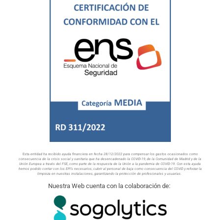
Esta
entidad ha recibido ayuda financiera en fecha 28/12/2022 para compensar los gastos
ocasionados como
consecuencia de la crisis social y sanitaria que ha desencadenado
la COVID-19, de la Comunidad de Madrid y de la
Unión Europea a través del FSE, como
parte de la respuesta de la Unión a la pandemia de COVID-19. Con esta ayuda
hemos podido contar con los EPI’s necesarios, cubrir al personal de baja como consecuencia del COVID y reforzar la
limpieza en nuestras instalaciones, garantizando la protección de profesionales y usuarias.
Nuestra Web cuenta con la colaboración de: