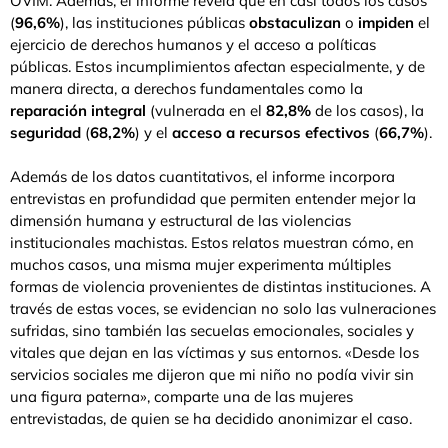
OVIM. Además, el informe revela que en casi todos los casos
(
96,6%
), las instituciones públicas
obstaculizan
o
impiden
el
ejercicio de derechos humanos y el acceso a políticas
públicas. Estos incumplimientos afectan especialmente, y de
manera directa, a derechos fundamentales como la
reparación integral
(vulnerada en el
82,8%
de los casos), la
seguridad
(
68,2%
) y el
acceso a recursos efectivos
(
66,7%
).
Además de los datos cuantitativos, el informe incorpora
entrevistas en profundidad que permiten entender mejor la
dimensión humana y estructural de las violencias
institucionales machistas. Estos relatos muestran cómo, en
muchos casos, una misma mujer experimenta múltiples
formas de violencia provenientes de distintas instituciones. A
través de estas voces, se evidencian no solo las vulneraciones
sufridas, sino también las secuelas emocionales, sociales y
vitales que dejan en las víctimas y sus entornos. «Desde los
servicios sociales me dijeron que mi niño no podía vivir sin
una figura paterna», comparte una de las mujeres
entrevistadas, de quien se ha decidido anonimizar el caso.